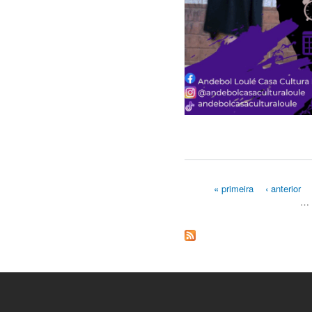
« primeira
‹ anterior
…
Páginas