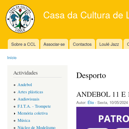
Ski
mai
Casa da Cultura de 
con
Sobre a CCL
Associar-se
Contactos
Loulé Jazz
C
Main menu
Início
You are here
Actividades
Desporto
Andebol
Artes plásticas
ANDEBOL 11 E 
Audiovisuais
Autor:
Élio
- Sexta, 10/05/2024 
F.I.T.A. - Trompete
Memória coletiva
Música
Núcleo de Modelismo