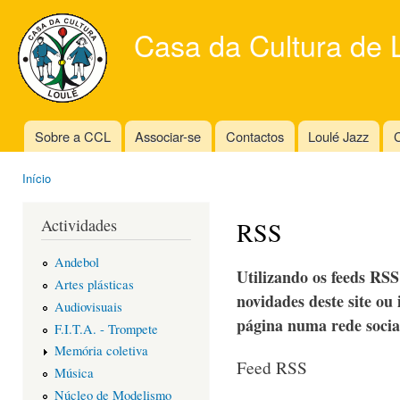
Ski
mai
Casa da Cultura de 
con
Sobre a CCL
Associar-se
Contactos
Loulé Jazz
C
Main menu
Início
You are here
Actividades
RSS
Andebol
Utilizando os feeds RSS
Artes plásticas
novidades deste site ou 
Audiovisuais
página numa rede socia
F.I.T.A. - Trompete
Memória coletiva
Feed RSS
Música
Núcleo de Modelismo