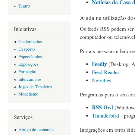
Notícias da Casa 
Teatro
Ajuda na utilização do
Os feeds RSS podem ser 
Iniciativas
computador ou telemóvel
Conferências
Desporto
Portais pessoais e leitor
Espectáculos
Feedly
(Desktop, A
Exposições
Formação
Feed Reader
Intercâmbios
Netvibes
Jogos de Tabuleiro
Programas para o seu co
Modelismo
RSS Owl
(Windows
Thunderbird
- prog
Serviços
Integrações em otros siti
Abrigo de montanha