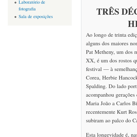
Laboratório de
TRÊS DÉ
fotografia
Sala de exposições
H
Ao longo de trinta ediç
alguns dos maiores nom
Pat Metheny, um dos m
XX, é um dos rostos q
festival — à semelhan
Corea, Herbie Hancoc
Spalding. Do lado portu
acompanhou gerações d
Maria João a Carlos Bi
recentemente Kurt Ros
subiram ao palco do Ca
Esta longevidade é, nas