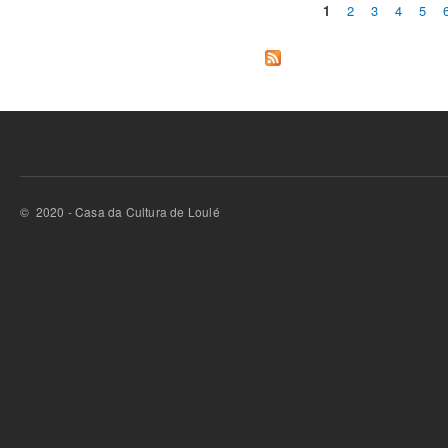
1
2
3
4
5
Páginas
© 2020 - Casa da Cultura de Loulé