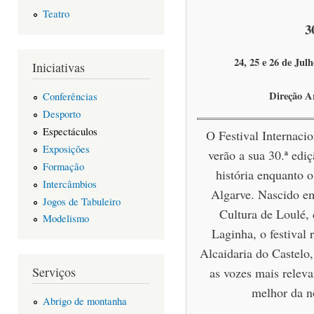
Teatro
3
24, 25 e 26 de Julh
Iniciativas
Direção A
Conferências
Desporto
Espectáculos
O Festival Internacio
Exposições
verão a sua 30.ª edi
Formação
história enquanto o
Intercâmbios
Algarve. Nascido em
Jogos de Tabuleiro
Cultura de Loulé, 
Modelismo
Laginha, o festival 
Alcaidaria do Castelo
Serviços
as vozes mais releva
melhor da n
Abrigo de montanha