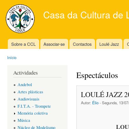
Ski
mai
Casa da Cultura de 
con
Sobre a CCL
Associar-se
Contactos
Loulé Jazz
C
Main menu
Início
You are here
Actividades
Espectáculos
Andebol
Artes plásticas
LOULÉ JAZZ 2
Audiovisuais
Autor:
Élio
- Segunda, 13/07/
F.I.T.A. - Trompete
Memória coletiva
Música
LOU
Núcleo de Modelismo