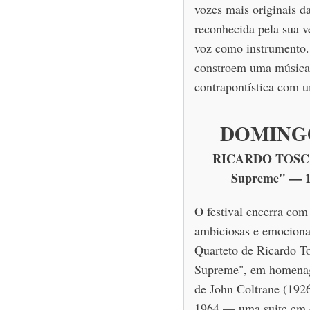
vozes mais originais d
reconhecida pela sua ve
voz como instrumento.
constroem uma música 
contrapontística com u
DOMINGO
RICARDO TOSCA
Supreme" — 10
O festival encerra co
ambiciosas e emociona
Quarteto de Ricardo T
Supreme", em homenag
de John Coltrane (192
1964 — uma suite em q