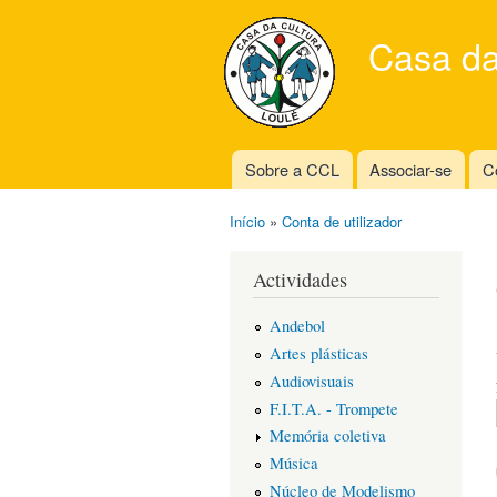
Casa da
Sobre a CCL
Associar-se
C
Main menu
Início
»
Conta de utilizador
You are here
Actividades
Andebol
Artes plásticas
Audiovisuais
F.I.T.A. - Trompete
Memória coletiva
Música
Núcleo de Modelismo