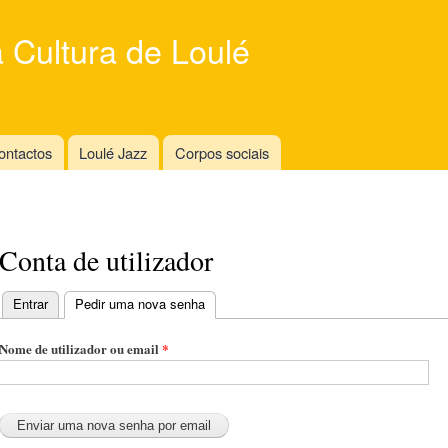
Skip to
main
 Cultura de Loulé
content
ontactos
Loulé Jazz
Corpos sociais
Conta de utilizador
Entrar
Pedir uma nova senha
(active tab)
Primary tabs
Nome de utilizador ou email
*