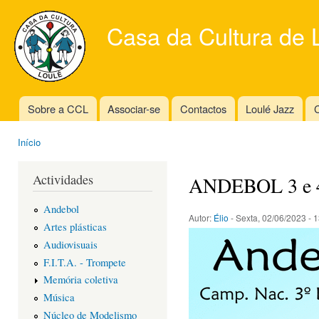
Ski
mai
Casa da Cultura de 
con
Sobre a CCL
Associar-se
Contactos
Loulé Jazz
C
Main menu
Início
You are here
Actividades
ANDEBOL 3 e
Andebol
Autor:
Élio
- Sexta, 02/06/2023 - 
Artes plásticas
Audiovisuais
F.I.T.A. - Trompete
Memória coletiva
Música
Núcleo de Modelismo