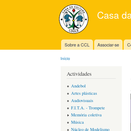
Casa da
Sobre a CCL
Associar-se
C
Main menu
Início
You are here
Actividades
Andebol
Artes plásticas
Audiovisuais
F.I.T.A. - Trompete
Memória coletiva
Música
Núcleo de Modelismo