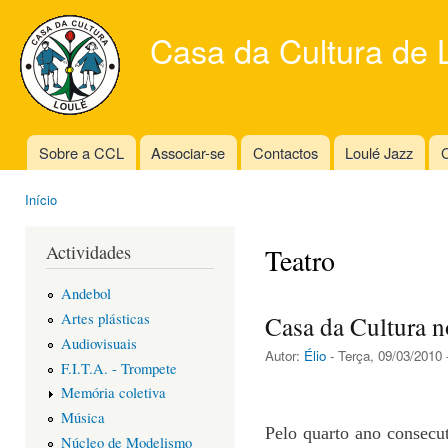
Ski
mai
Casa da Cultura de 
con
Sobre a CCL
Associar-se
Contactos
Loulé Jazz
C
Main menu
Início
You are here
Actividades
Teatro
Andebol
Artes plásticas
Casa da Cultura 
Audiovisuais
Autor:
Élio
- Terça, 09/03/2010 
F.I.T.A. - Trompete
Memória coletiva
Música
Pelo quarto ano consecut
Núcleo de Modelismo