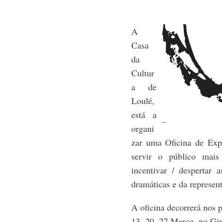
A
Casa
da
Cultur
a de
Loulé,
está a
organi
zar uma Oficina de Exp
servir o público mais
incentivar / despertar 
dramáticas e da represen
A oficina decorrerá nos 
13, 20, 27 Março, no Gi