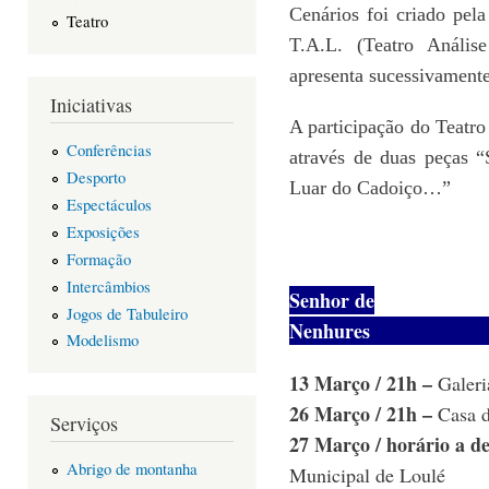
Cenários foi criado pel
Teatro
T.A.L. (Teatro Anális
apresenta sucessivament
Iniciativas
A participação do Teatro
Conferências
através de duas peças 
Desporto
Luar do Cadoiço…”
Espectáculos
Exposições
Formação
Intercâmbios
Senhor de
Jogos de Tabuleiro
Nen
Modelismo
13 Março / 21h –
Galeri
26 Março / 21h –
Casa d
Serviços
27 Março / horário a d
Abrigo de montanha
Municipal de Loulé