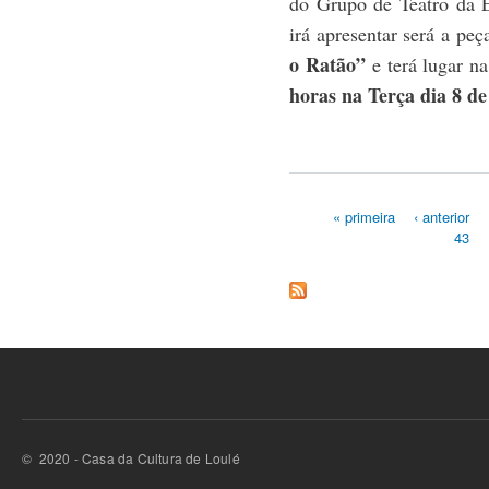
do Grupo de Teatro da E
irá apresentar será a peç
o Ratão”
e terá lugar n
horas na Terça dia 8 d
« primeira
‹ anterior
43
Páginas
© 2020 - Casa da Cultura de Loulé