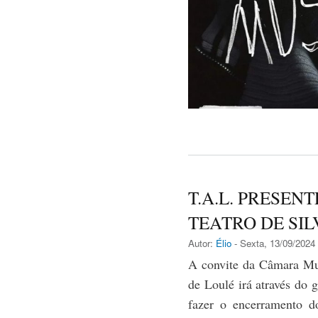
T.A.L. PRESEN
TEATRO DE SIL
Autor:
Élio
- Sexta, 13/09/2024 
A convite da Câmara Mun
de Loulé irá através do
fazer o encerramento d