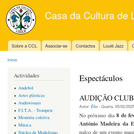
Ski
mai
Casa da Cultura de 
con
Sobre a CCL
Associar-se
Contactos
Loulé Jazz
C
Main menu
Início
You are here
Actividades
Espectáculos
Andebol
Artes plásticas
AUDIÇÃO CLUB
Audiovisuais
Autor:
Élio
- Quarta, 05/02/2025
F.I.T.A. - Trompete
8 de fe
No próximo dia
Memória coletiva
António Madeira da E
Música
palco de um evento musi
Núcleo de Modelismo