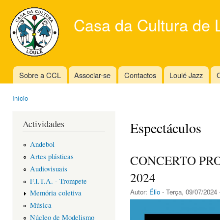
Ski
mai
Casa da Cultura de 
con
Sobre a CCL
Associar-se
Contactos
Loulé Jazz
C
Main menu
Início
You are here
Actividades
Espectáculos
Andebol
Artes plásticas
CONCERTO PR
Audiovisuais
2024
F.I.T.A. - Trompete
Autor:
Élio
- Terça, 09/07/2024 
Memória coletiva
Música
Núcleo de Modelismo