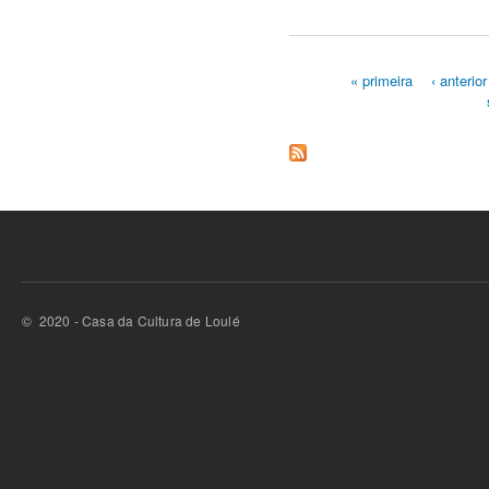
« primeira
‹ anterior
Páginas
© 2020 - Casa da Cultura de Loulé