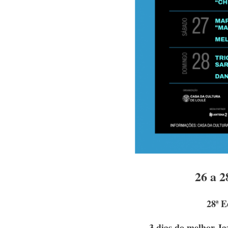
26 a 2
28ª E
3 dias do melhor Ja