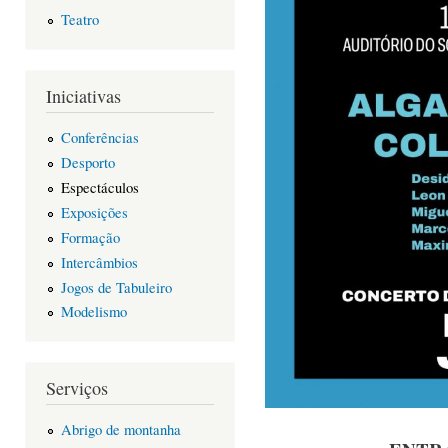
Teatro
Iniciativas
Conferências
Desporto
Espectáculos
Exposições
Formação
Intercâmbios
Jogos de Tabuleiro
Modelismo
Serviços
Abrigo de montanha