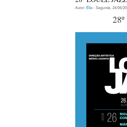
Autor:
Élio
- Segunda, 24/06/20
28º