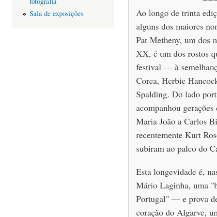
fotografia
Ao longo de trinta ediç
Sala de exposições
alguns dos maiores nom
Pat Metheny, um dos m
XX, é um dos rostos q
festival — à semelhan
Corea, Herbie Hancoc
Spalding. Do lado portu
acompanhou gerações d
Maria João a Carlos Bi
recentemente Kurt Ros
subiram ao palco do Ca
Esta longevidade é, nas
Mário Laginha, uma "b
Portugal" — e prova de
coração do Algarve, um