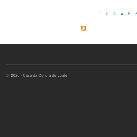
1
2
3
4
5
Páginas
© 2020 - Casa da Cultura de Loulé