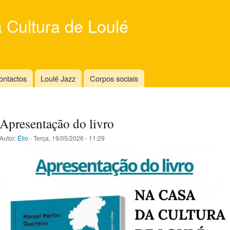
Skip to
main
 Cultura de Loulé
content
ontactos
Loulé Jazz
Corpos sociais
Apresentação do livro
Autor:
Élio
- Terça, 19/05/2026 - 11:29