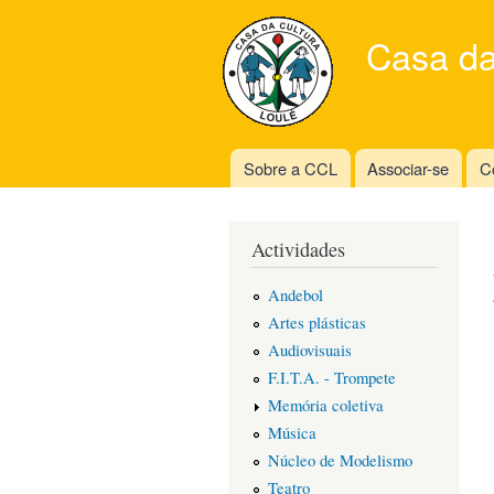
Casa da
Sobre a CCL
Associar-se
C
Main menu
Actividades
Andebol
Artes plásticas
Audiovisuais
F.I.T.A. - Trompete
Memória coletiva
Música
Núcleo de Modelismo
Teatro