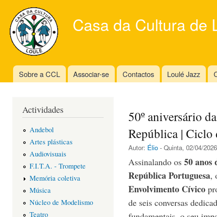
Ski
mai
Casa da Cultura de 
con
Sobre a CCL
Associar-se
Contactos
Loulé Jazz
C
Main menu
Actividades
50º aniversário d
Andebol
República | Ciclo
Artes plásticas
Autor:
Élio
- Quinta, 02/04/2026
Audiovisuais
50 anos 
Assinalando os
F.I.T.A. - Trompete
República Portuguesa
,
Memória coletiva
Envolvimento Cívico
pro
Música
de seis conversas dedicad
Núcleo de Modelismo
Teatro
fundamentais, o seu impa