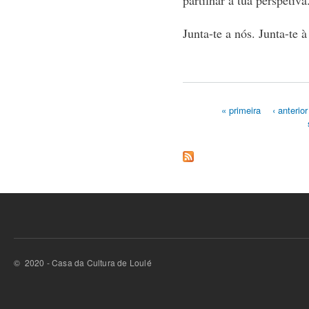
partilhar a tua perspetiv
Junta-te a nós. Junta-te 
« primeira
‹ anterior
Páginas
© 2020 - Casa da Cultura de Loulé